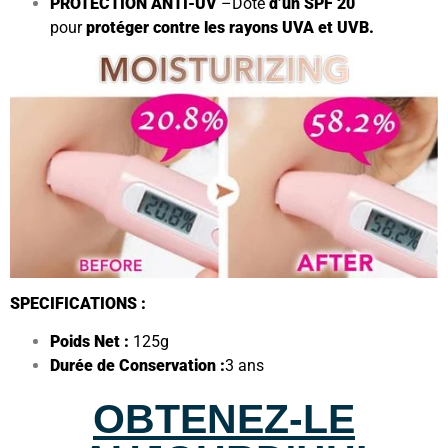
PROTECTION ANTI-UV
–
Doté
d’un SPF 20
pour
protéger contre les rayons UVA et UVB.
SPECIFICATIONS
:
Poids Net :
125g
Durée de Conservation :
3 ans
OBTENEZ-LE